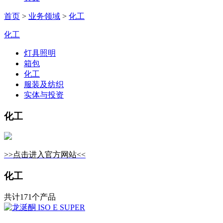
首页
>
业务领域
>
化工
化工
灯具照明
箱包
化工
服装及纺织
实体与投资
化工
>>点击进入官方网站<<
化工
共计171个产品