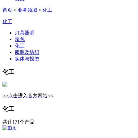
首页
>
业务领域
>
化工
化工
灯具照明
箱包
化工
服装及纺织
实体与投资
化工
>>点击进入官方网站<<
化工
共计171个产品