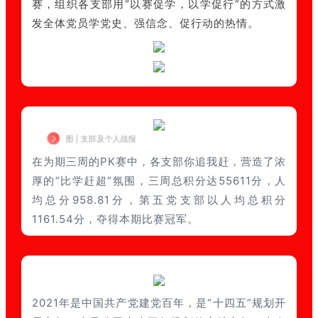
赛，组织各支部用“以赛促学，以学促行”的方式激
发全体党员学党史、强信念、促行动的热情。
图 | 支部及个人战报
在为期三周的PK赛中，各支部你追我赶，营造了浓
厚的“比学赶超”氛围，三周总积分达55611分，人
均总分958.81分，第五党支部以人均总积分
1161.54分，夺得本期比赛冠军。
2021年是中国共产党建党百年，是“十四五”规划开