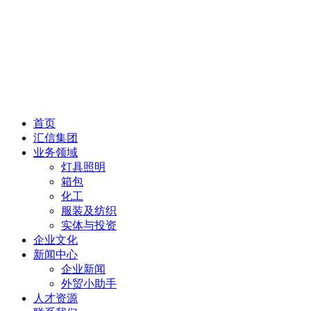
首页
汇信集团
业务领域
灯具照明
箱包
化工
服装及纺织
实体与投资
企业文化
新闻中心
企业新闻
外贸小助手
人才资源