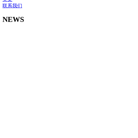
联系我们
NEWS